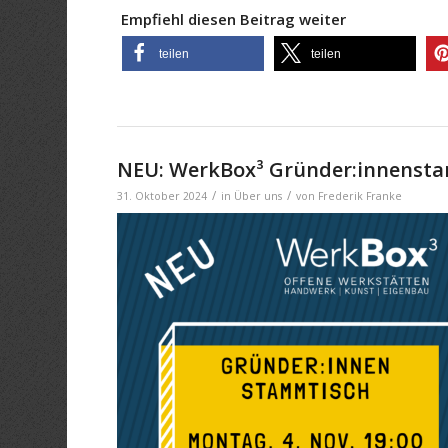
Empfiehl diesen Beitrag weiter
teilen
teilen
NEU: WerkBox³ Gründer:innenst
/
/
31. Oktober 2024
in
Über uns
von
Frederik Franke