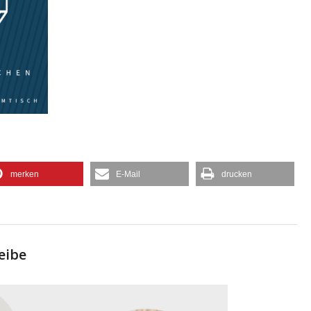
merken
E-Mail
drucken
eibe