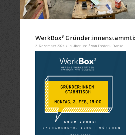
WerkBox³ Gründer:innenstammti
/
/
2. Dezember 2024
in
Über uns
von
Frederik Franke