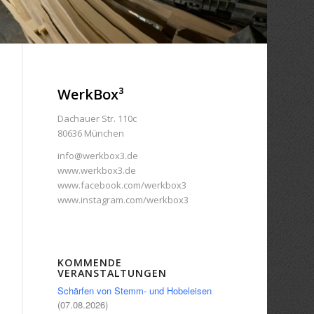
WerkBox³
Dachauer Str. 110c
80636 München
info@werkbox3.de
www.werkbox3.de
www.facebook.com/werkbox3
www.instagram.com/werkbox3
KOMMENDE
VERANSTALTUNGEN
Schärfen von Stemm- und Hobeleisen
(07.08.2026)