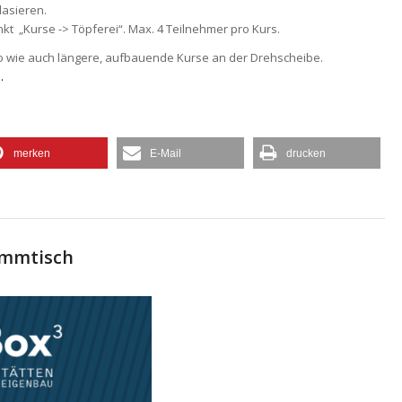
lasieren.
t „Kurse -> Töpferei“. Max. 4 Teilnehmer pro Kurs.
so wie auch längere, aufbauende Kurse an der Drehscheibe.
.
merken
E-Mail
drucken
ammtisch