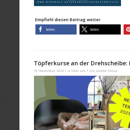
Empfiehl diesen Beitrag weiter
teilen
teilen
Töpferkurse an der Drehscheibe
/
/
19. November 2024
in
Über uns
von
Juliette Tinnus