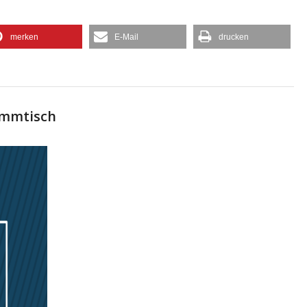
merken
E-Mail
drucken
ammtisch