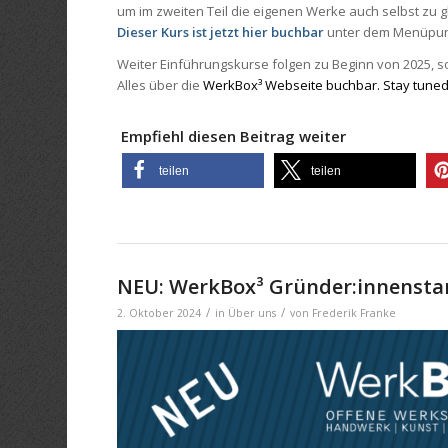
um im zweiten Teil die eigenen Werke auch selbst zu g
Dieser Kurs ist jetzt hier buchbar
unter dem Menüpunk
Weiter Einführungskurse folgen zu Beginn von 2025, 
Alles über die
WerkBox³ Webseite buchbar. Stay tuned
Empfiehl diesen Beitrag weiter
teilen
teilen
NEU: WerkBox³ Gründer:innenst
/
/
2. Oktober 2024
in
Über uns
von
Frederik Franke