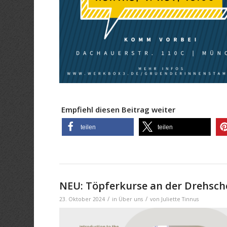
Empfiehl diesen Beitrag weiter
teilen
teilen
NEU: Töpferkurse an der Drehsch
/
/
23. Oktober 2024
in
Über uns
von
Juliette Tinnus