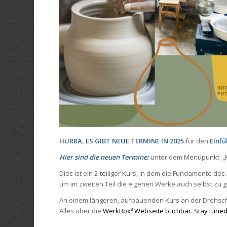
HURRA, ES GIBT NEUE TERMINE IN 2025
für den
Einfü
Hier sind die neuen Termine:
unter dem Menüpunkt „Ku
Dies ist ein 2-teiliger Kurs, in dem die Fundamente de
um im zweiten Teil die eigenen Werke auch selbst zu g
An einem längeren, aufbauenden Kurs an der Drehsche
Alles über die
WerkBox³ Webseite buchbar. Stay tuned,