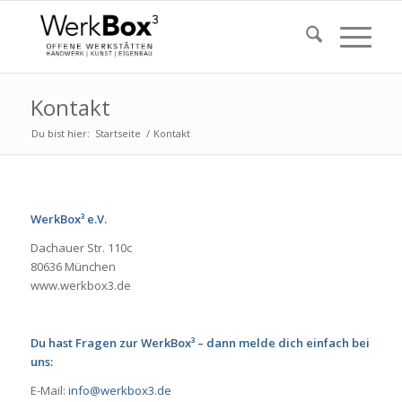
Kontakt
Du bist hier:
Startseite
/
Kontakt
WerkBox³ e.V.
Dachauer Str. 110c
80636 München
www.werkbox3.de
Du hast Fragen zur WerkBox³ – dann melde dich einfach bei
uns:
E-Mail:
info@werkbox3.de