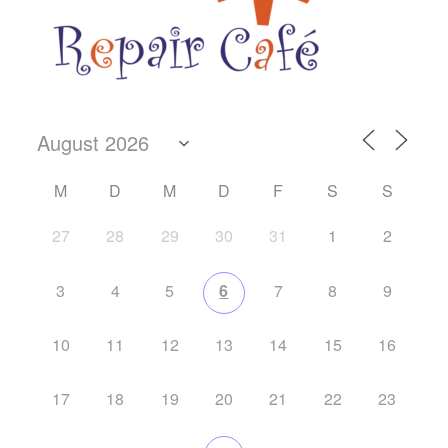
M
D
M
D
F
S
S
27
28
29
30
31
1
2
3
4
5
6
7
8
9
10
11
12
13
14
15
16
17
18
19
20
21
22
23