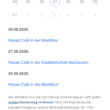
24
25
26
28
29
30
27
31
1
2
4
5
6
3
06.08.2026:
Repair Café in der WerkBox³
27.08.2026:
Repair Café in der Stadtbibliothek Neuhausen
03.09.2026:
Repair Café in der WerkBox³
Der WerkBox³ e.V. hat seit Februar 2014 ein Repair Café. Jeden
ersten
Donnerstag im Monat
(18-21 Uhr) kannst Du mit
kaputten Dingen in unsere Werkstatt (Dachauer Str. 110c,