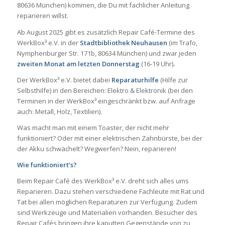
80636 München) kommen, die Du mit fachlicher Anleitung
reparieren willst.
Ab August 2025 gibt es zusätzlich Repair Café-Termine des
WerkBox³ e.V. in der
Stadtbibliothek Neuhausen
(im Trafo,
Nymphenburger Str. 171b, 80634 München) und zwar jeden
zweiten Monat am letzten Donnerstag
(16-19 Uhr)
.
Der WerkBox³ e.V. bietet dabei
Reparaturhilfe
(Hilfe zur
Selbsthilfe) in den Bereichen: Elektro & Elektronik (bei den
Terminen in der WerkBox³ eingeschränkt bzw. auf Anfrage
auch: Metall, Holz, Textilien).
Was macht man mit einem Toaster, der nicht mehr
funktioniert? Oder mit einer elektrischen Zahnbürste, bei der
der Akku schwächelt? Wegwerfen? Nein, reparieren!
Wie funktioniert’s?
Beim Repair Café des WerkBox³ e.V. dreht sich alles ums
Reparieren. Dazu stehen verschiedene Fachleute mit Rat und
Tat bei allen möglichen Reparaturen zur Verfügung. Zudem
sind Werkzeuge und Materialien vorhanden. Besucher des
Repair Cafés bringen ihre kaputten Gegenstände von zu