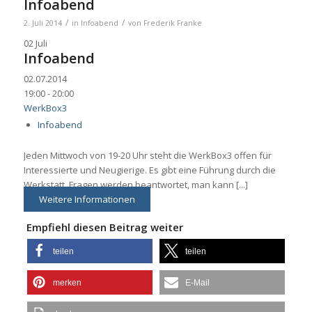
Infoabend
/
/
2. Juli 2014
in
Infoabend
von
Frederik Franke
02
Juli
Infoabend
02.07.2014
19:00 - 20:00
WerkBox3
Infoabend
Jeden Mittwoch von 19-20 Uhr steht die WerkBox3 offen für
Interessierte und Neugierige. Es gibt eine Führung durch die
Werkstatt, Fragen werden beantwortet, man kann [...]
Weitere Informationen
Empfiehl diesen Beitrag weiter
teilen
teilen
merken
E-Mail