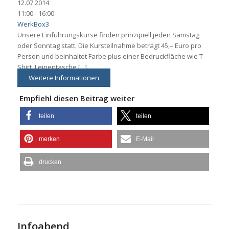
12.07.2014
11:00 - 16:00
WerkBox3
Unsere Einführungskurse finden prinzipiell jeden Samstag
oder Sonntag statt. Die Kursteilnahme beträgt 45,– Euro pro
Person und beinhaltet Farbe plus einer Bedruckfläche wie T-
Shirt, Leinentasche [...]
Weitere Informationen
Empfiehl diesen Beitrag weiter
teilen
teilen
merken
E-Mail
drucken
Infoabend