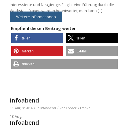
Interessierte und Neugierige. Es gibt eine Führung durch die
Werkstatt, Fragen werden beantwortet, man kann [...]
Weitere Informationen
Empfiehl diesen Beitrag weiter
teilen
teilen
merken
E-Mail
drucken
Infoabend
/
/
13. August 2014
in
Infoabend
von
Frederik Franke
13
Aug.
Infoabend