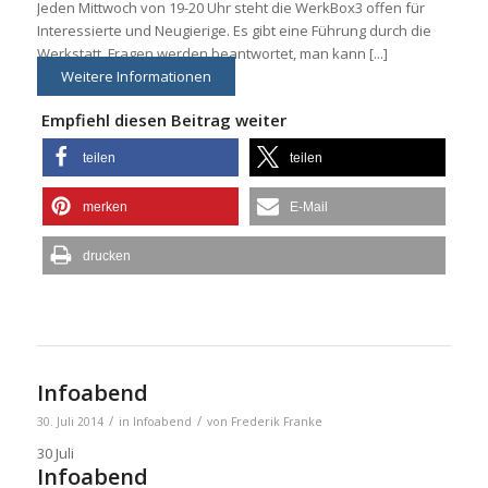
Jeden Mittwoch von 19-20 Uhr steht die WerkBox3 offen für
Interessierte und Neugierige. Es gibt eine Führung durch die
Werkstatt, Fragen werden beantwortet, man kann [...]
Weitere Informationen
Empfiehl diesen Beitrag weiter
teilen
teilen
merken
E-Mail
drucken
Infoabend
/
/
30. Juli 2014
in
Infoabend
von
Frederik Franke
30
Juli
Infoabend