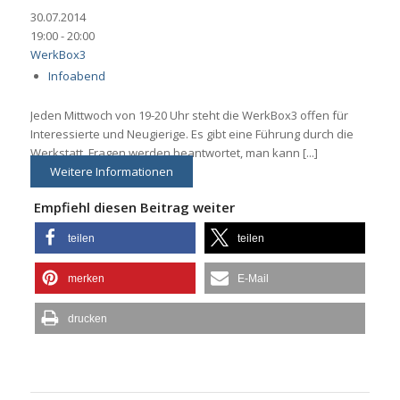
30.07.2014
19:00 - 20:00
WerkBox3
Infoabend
Jeden Mittwoch von 19-20 Uhr steht die WerkBox3 offen für
Interessierte und Neugierige. Es gibt eine Führung durch die
Werkstatt, Fragen werden beantwortet, man kann [...]
Weitere Informationen
Empfiehl diesen Beitrag weiter
teilen
teilen
merken
E-Mail
drucken