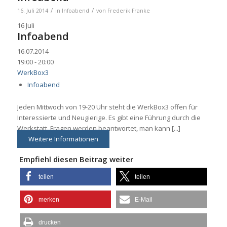
/
/
16. Juli 2014
in
Infoabend
von
Frederik Franke
16
Juli
Infoabend
16.07.2014
19:00 - 20:00
WerkBox3
Infoabend
Jeden Mittwoch von 19-20 Uhr steht die WerkBox3 offen für
Interessierte und Neugierige. Es gibt eine Führung durch die
Werkstatt, Fragen werden beantwortet, man kann [...]
Weitere Informationen
Empfiehl diesen Beitrag weiter
teilen
teilen
merken
E-Mail
drucken