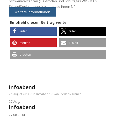
Schweißverfahren (Elektroden und Schutzgas WIG/MAG
Schweißen) kennen. Ich vermittle Ihnen [...]
Weitere Informationen
Empfiehl diesen Beitrag weiter
teilen
teilen
merken
E-Mail
drucken
Infoabend
/
/
27. August 2014
in
Infoabend
von
Frederik Franke
27
Aug.
Infoabend
27.08.2014