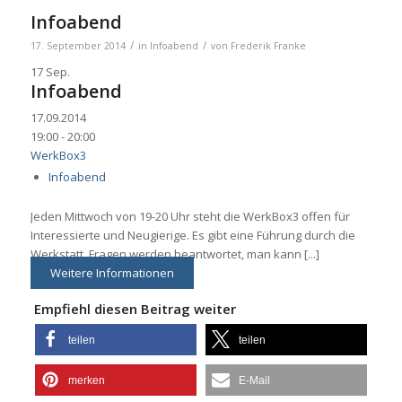
Infoabend
/
/
17. September 2014
in
Infoabend
von
Frederik Franke
17
Sep.
Infoabend
17.09.2014
19:00 - 20:00
WerkBox3
Infoabend
Jeden Mittwoch von 19-20 Uhr steht die WerkBox3 offen für
Interessierte und Neugierige. Es gibt eine Führung durch die
Werkstatt, Fragen werden beantwortet, man kann [...]
Weitere Informationen
Empfiehl diesen Beitrag weiter
teilen
teilen
merken
E-Mail