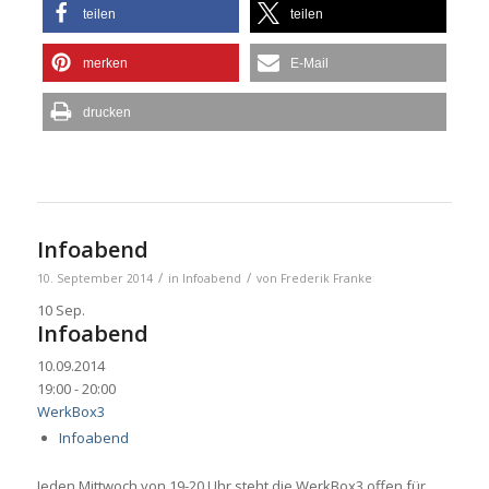
teilen
teilen
merken
E-Mail
drucken
Infoabend
/
/
10. September 2014
in
Infoabend
von
Frederik Franke
10
Sep.
Infoabend
10.09.2014
19:00 - 20:00
WerkBox3
Infoabend
Jeden Mittwoch von 19-20 Uhr steht die WerkBox3 offen für