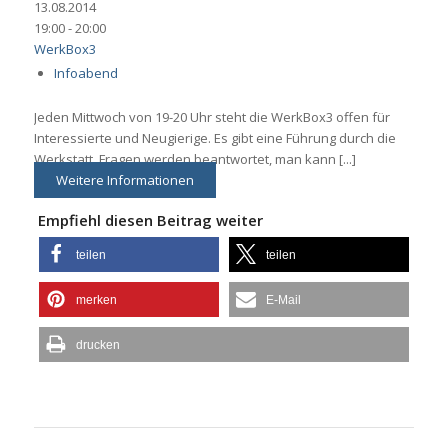
13.08.2014
19:00 - 20:00
WerkBox3
Infoabend
Jeden Mittwoch von 19-20 Uhr steht die WerkBox3 offen für
Interessierte und Neugierige. Es gibt eine Führung durch die
Werkstatt, Fragen werden beantwortet, man kann [...]
Weitere Informationen
Empfiehl diesen Beitrag weiter
teilen
teilen
merken
E-Mail
drucken