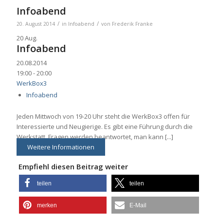
Infoabend
/
/
20. August 2014
in
Infoabend
von
Frederik Franke
20
Aug.
Infoabend
20.08.2014
19:00 - 20:00
WerkBox3
Infoabend
Jeden Mittwoch von 19-20 Uhr steht die WerkBox3 offen für
Interessierte und Neugierige. Es gibt eine Führung durch die
Werkstatt, Fragen werden beantwortet, man kann [...]
Weitere Informationen
Empfiehl diesen Beitrag weiter
teilen
teilen
merken
E-Mail