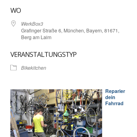
ICS herunterladen
Google Kalende
WO
WerkBox3
Grafinger Straße 6, München, Bayern, 81671,
Berg am Laim
VERANSTALTUNGSTYP
Bikekitchen
Reparier
dein
Fahrrad