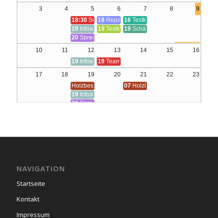
3
4
5
6
7
8
9
18:30
Schutzgasschweißen (MAG) für Anfänger:innen
18
Repair Café in der WerkBox³
16
Testkurs - bitte ignorieren
19
Infoabend
19
Testkurs
19
Schärfen von Stemm- und Hobe
20
Sprechstunde Holzwerkstatt (Angebot nur für Mitglie
10
11
12
13
14
15
16
19
Infoabend
19
Teamtreffen
17
18
19
20
21
22
23
Holzbestellung Deadline
07
Holzlieferung
19
Infoabend
20
Sprechstunde Holzwerkstatt (Angebot nur für Mitglie
24
25
26
27
28
29
30
19
Infoabend
16
Repair Café in der Stadtbibliothek Neuha
31
1
2
3
4
5
6
18:30
Drehen an der konventionellen Drehmaschine (für Mitglied
18:30
Schutzgasschweißen (MAG) für Anfänger:innen
18
Repair Café in der WerkBox³
19
Schärfen von Stemm- und Hobe
19
Infoabend
NAVIGATION
20
Sprechstunde Holzwerkstatt (Angebot nur für Mitglie
Startseite
Kontakt
Impressum