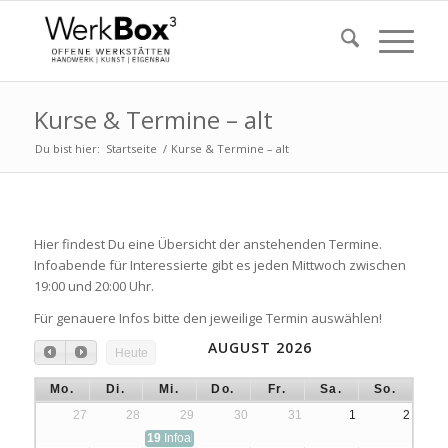
Kurse & Termine – alt
Du bist hier:
Startseite
/
Kurse & Termine – alt
Hier findest Du eine Übersicht der anstehenden Termine.
Infoabende für Interessierte gibt es jeden Mittwoch zwischen
19:00 und 20:00 Uhr.
Für genauere Infos bitte den jeweilige Termin auswählen!
AUGUST 2026
Heute
Mo.
Di.
Mi.
Do.
Fr.
Sa.
So.
27
28
29
30
31
1
2
19
Infoabend