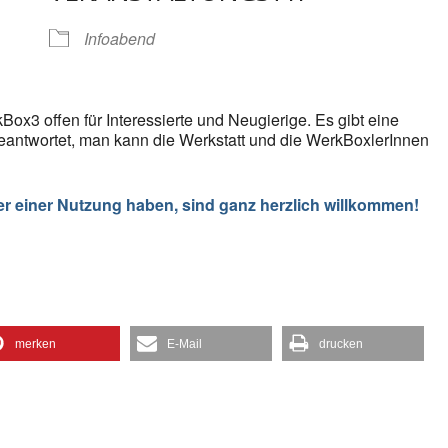
gle Kalender
iCalendar
Infoabend
Box3 offen für Interessierte und Neugierige. Es gibt eine
eantwortet, man kann die Werkstatt und die WerkBoxlerInnen
er einer Nutzung haben, sind ganz herzlich willkommen!
merken
E-Mail
drucken