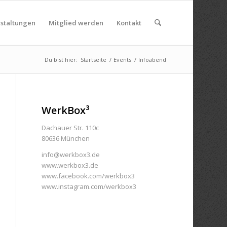
nstaltungen
Mitglied werden
Kontakt
Du bist hier:
Startseite
/
Events
/
Infoabend
WerkBox³
Dachauer Str. 110c
80636 München
info@werkbox3.de
www.werkbox3.de
www.facebook.com/werkbox3
www.instagram.com/werkbox3