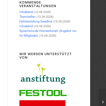
Office 365
Outlook Live
KOMMENDE
VERANSTALTUNGEN
Infoabend
(12.08.2026)
Teamtreffen
(13.08.2026)
Holzbestellung Deadline
(19.08.2026)
Infoabend
(19.08.2026)
Sprechstunde Holzwerkstatt (Angebot nur
für Mitglieder)
(19.08.2026)
WIR WERDEN UNTERSTÜTZT
VON
In