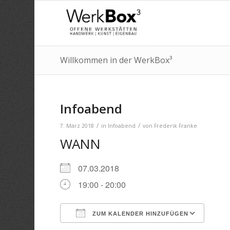
Willkommen in der WerkBox³
Infoabend
/
/
7. März 2018
in
Infoabend
von
Frederik Franke
WANN
07.03.2018
19:00 - 20:00
ZUM KALENDER HINZUFÜGEN