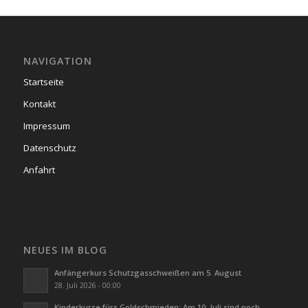
NAVIGATION
Startseite
Kontakt
Impressum
Datenschutz
Anfahrt
NEUES IM BLOG
Anfängerkurs Schutzgasschweißen am 5. August
28. Juli 2026 - 00:00
Kinderkurse fürs Goldschmieden: Am 10. Juli sind noch