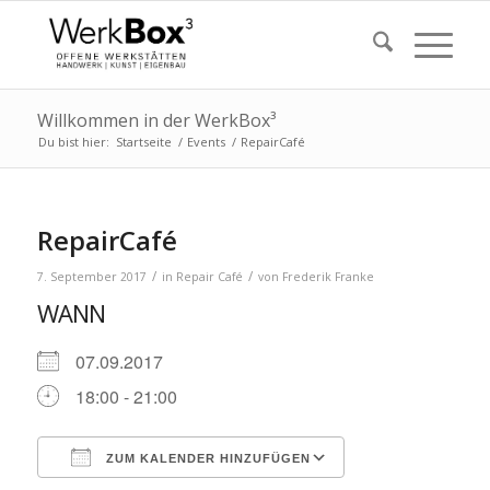
Willkommen in der WerkBox³
Du bist hier:
Startseite
/
Events
/
RepairCafé
RepairCafé
/
/
7. September 2017
in
Repair Café
von
Frederik Franke
WANN
07.09.2017
18:00 - 21:00
ZUM KALENDER HINZUFÜGEN