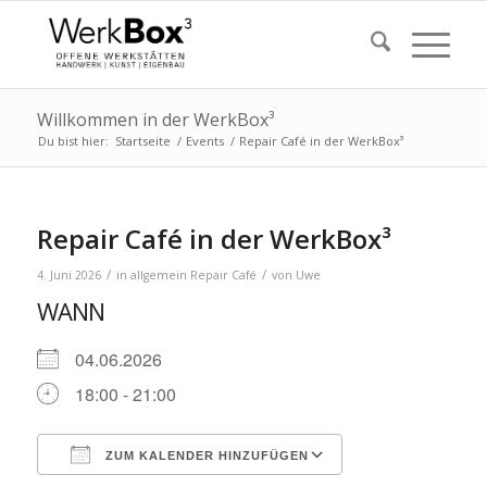
Willkommen in der WerkBox³
Du bist hier:
Startseite
/
Events
/
Repair Café in der WerkBox³
Repair Café in der WerkBox³
/
/
4. Juni 2026
in
allgemein
Repair Café
von
Uwe
WANN
04.06.2026
18:00 - 21:00
ZUM KALENDER HINZUFÜGEN