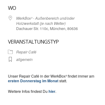
ICS herunterladen
Google Kalende
WO
WerkBox³ - Außenbereich und/oder
Holzwerkstatt (je nach Wetter)
Dachauer Str. 110c, München, 80636
VERANSTALTUNGSTYP
Repair Café
allgemein
Unser Repair Café in der WerkBox³ findet immer am
ersten Donnerstag im Monat
statt.
Weitere Infos findest Du
hier
.