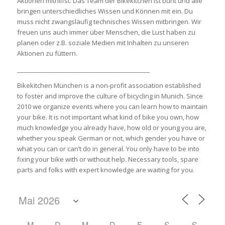
Aktionen mithilfst. Das Team der Bikekitchen ist bunt und alle
bringen unterschiedliches Wissen und Können mit ein. Du
muss nicht zwangsläufig technisches Wissen mitbringen. Wir
freuen uns auch immer über Menschen, die Lust haben zu
planen oder z.B. soziale Medien mit Inhalten zu unseren
Aktionen zu füttern.
____________________________________________
Bikekitchen München is a non-profit association established
to foster and improve the culture of bicycling in Munich. Since
2010 we organize events where you can learn how to maintain
your bike. It is not important what kind of bike you own, how
much knowledge you already have, how old or young you are,
whether you speak German or not, which gender you have or
what you can or can’t do in general. You only have to be into
fixing your bike with or without help. Necessary tools, spare
parts and folks with expert knowledge are waiting for you.
M
D
M
D
F
S
S