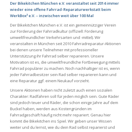
Der Bikekitchen München e.V. veranstaltet seit 2014 immer
wieder eine offene Fahrrad-Reparaturwerkstatt beim
WerkBox³ e.V. – inzwischen weit über 100 Mal
Der Bikekitchen München e.V. ist ein gemeinnütziger Verein
zur Förderung der Fahrradkultur (offiziell: Förderung
umweltfreundlicher Verkehrsarten und -mittel). Wir
veranstalten in München seit 2010 Fahrradreparatur-Aktionen
bei denen unsere Teilnehmer mit professioneller
Unterstützung ihr Fahrrad selber reparieren. Unsere
Motivation ist es, die umweltfreundliche Fortbewegung mittels
Fahrrad populärer zu machen. Noch nachhaltiger ist es, wenn
jeder Fahrradbesitzer sein Rad selber reparieren kann und
eine Reparatur ggf. einem Neukauf vorzieht.
Unsere Aktionen haben nicht zuletzt auch einen sozialen
Charakter: Radfahren soll für jeden möglich sein. Gute Räder
sind jedoch teuer und Räder, die schon einige Jahre auf dem
Buckel haben, werden aus Kostengründen im
Fahrradgeschäft häufig nicht mehr repariert. Genau hier
kommt die Bikekitchen ins Spiel. Wir geben unser Wissen
weiter und du lernst, wie du dein Rad selbst reparierst und