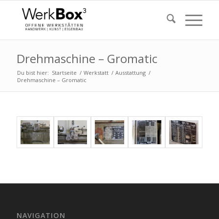
Drehmaschine – Gromatic
Du bist hier:
Startseite
/
Werkstatt
/
Ausstattung
/
Drehmaschine – Gromatic
NAVIGATION