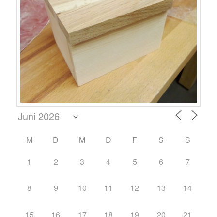
M
D
M
D
F
S
S
1
2
3
4
5
6
7
8
9
10
11
12
13
14
15
16
17
18
19
20
21