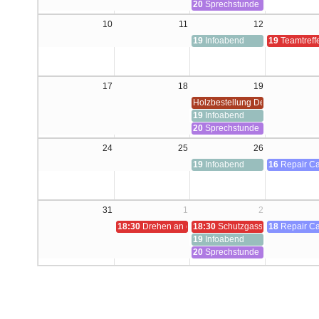
20
Sprechstunde Holzwerkstatt (
10
11
12
19
Infoabend
19
Teamtreff
17
18
19
Holzbestellung Deadline
19
Infoabend
20
Sprechstunde Holzwerkstatt (
24
25
26
19
Infoabend
16
Repair Ca
31
1
2
18:30
Drehen an der konventionellen Drehmaschine 
18:30
Schutzgasschweißen (MAG
18
Repair Ca
19
Infoabend
20
Sprechstunde Holzwerkstatt (