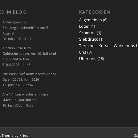
ES IM BLOG
KATEGORIEN
Allgemeines
(6)
Anfängerkurs
Löten
(1)
Schutzgasschweißen am 5.
Schmuck
(1)
August
Siebdruck
(1)
28. Juli 2026 - 00:00
Termine – Kurse – Workshops 
Kinderkurse fürs
uns
(8)
Goldschmieden: Am 10. Juli sind
Über uns
(28)
noch Plätze frei
5. Juli 2026 - 11:46
Die WerkBox³ beim Kreativlabor
Open 20./21. Juni 2026
13. Juni 2026 - 22:47
Am 17. Juni wieder ein Kurs
„Metalle (hart)löten“
10. Juni 2026 - 16:38
s Theme by Kriesi
St