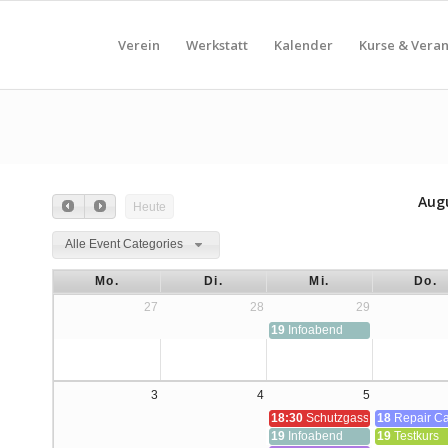
Verein
Werkstatt
Kalender
Kurse & Vera
Aug
Heute
Alle Event Categories
Mo.
Di.
Mi.
Do.
27
28
29
19
Infoabend
3
4
5
18:30
Schutzgasschweißen (MAG
18
Repair Ca
19
Infoabend
19
Testkurs