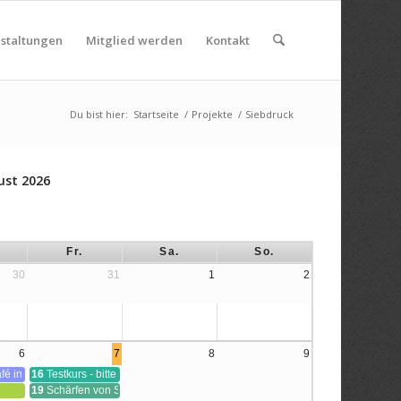
nstaltungen
Mitglied werden
Kontakt
Du bist hier:
Startseite
/
Projekte
/
Siebdruck
ust 2026
Fr.
Sa.
So.
30
31
1
2
6
7
8
9
) für Anfänger:innen
fé in der WerkBox³
16
Testkurs - bitte ignorieren
19
Schärfen von Stemm- und Hobeleisen