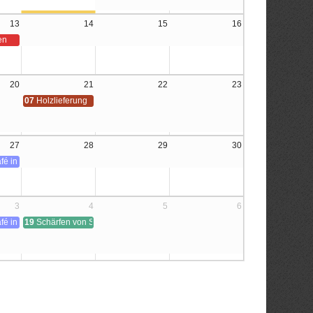
Angebot nur für Mitglieder)
13
14
15
16
en
20
21
22
23
07
Holzlieferung
Angebot nur für Mitglieder)
27
28
29
30
fé in der Stadtbibliothek Neuhausen
3
4
5
6
(für Mitglieder)
) für Anfänger:innen
fé in der WerkBox³
19
Schärfen von Stemm- und Hobeleisen
Angebot nur für Mitglieder)