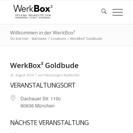
Willkommen in der WerkBox³
Du bist hier:
Startseite
/
Locations
/
WerkBox³ Goldbude
WerkBox³ Goldbude
/
25. August 2024
von
Hans-Jürgen Nußdorfer
VERANSTALTUNGSORT
Dachauer Str. 110c
80636 München
NÄCHSTE VERANSTALTUNG