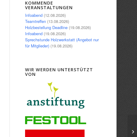
Office 365
Outlook Live
KOMMENDE
VERANSTALTUNGEN
Infoabend
(12.08.2026)
Teamtreffen
(13.08.2026)
Holzbestellung Deadline
(19.08.2026)
Infoabend
(19.08.2026)
Sprechstunde Holzwerkstatt (Angebot nur
für Mitglieder)
(19.08.2026)
WIR WERDEN UNTERSTÜTZT
VON
In