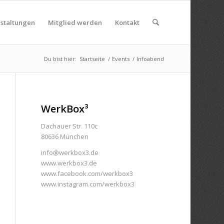
nstaltungen
Mitglied werden
Kontakt
Du bist hier:
Startseite
/
Events
/
Infoabend
WerkBox³
Dachauer Str. 110c
80636 München
info@werkbox3.de
www.werkbox3.de
www.facebook.com/werkbox3
www.instagram.com/werkbox3