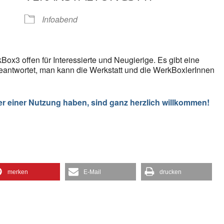
gle Kalender
iCalendar
Infoabend
Box3 offen für Interessierte und Neugierige. Es gibt eine
eantwortet, man kann die Werkstatt und die WerkBoxlerInnen
er einer Nutzung haben, sind ganz herzlich willkommen!
merken
E-Mail
drucken