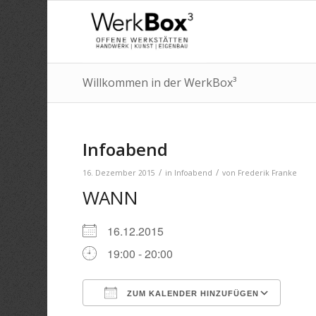
Willkommen in der WerkBox³
Infoabend
/
/
16. Dezember 2015
in
Infoabend
von
Frederik Franke
WANN
16.12.2015
19:00 - 20:00
ZUM KALENDER HINZUFÜGEN