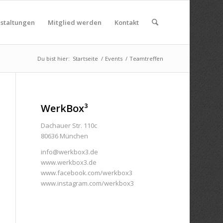
nstaltungen
Mitglied werden
Kontakt
Du bist hier:
Startseite
/
Events
/
Teamtreffen
WerkBox³
Dachauer Str. 110c
80636 München
info@werkbox3.de
www.werkbox3.de
www.facebook.com/werkbox3
www.instagram.com/werkbox3