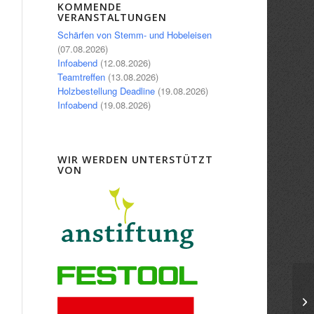
Office 365
Outlook Live
KOMMENDE
VERANSTALTUNGEN
Schärfen von Stemm- und Hobeleisen
(07.08.2026)
Infoabend
(12.08.2026)
Teamtreffen
(13.08.2026)
Holzbestellung Deadline
(19.08.2026)
Infoabend
(19.08.2026)
WIR WERDEN UNTERSTÜTZT
VON
Te