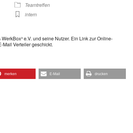
gle Kalender
iCalendar
Teamtreffen
intern
es WerkBox³ e.V. und seine Nutzer. Ein Link zur Online-
Mail Verteiler geschickt.
merken
E-Mail
drucken