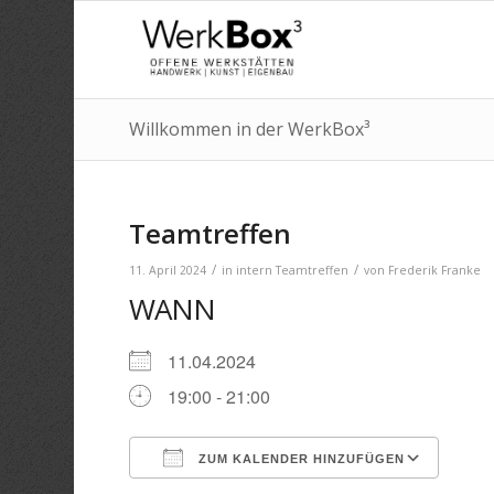
Willkommen in der WerkBox³
Teamtreffen
/
/
11. April 2024
in
intern
Teamtreffen
von
Frederik Franke
WANN
11.04.2024
19:00 - 21:00
ZUM KALENDER HINZUFÜGEN