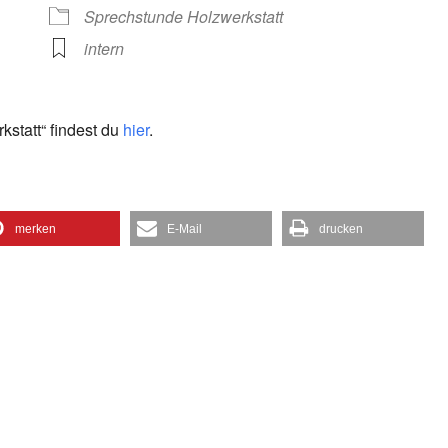
gle Kalender
iCalendar
Sprechstunde Holzwerkstatt
intern
statt“ findest du
hier
.
merken
E-Mail
drucken