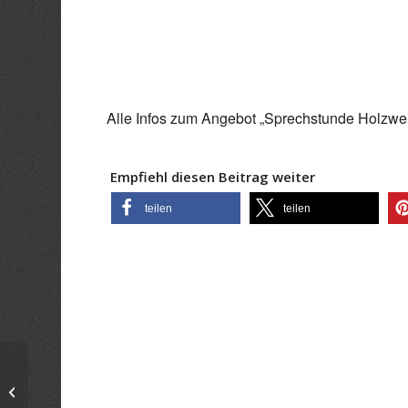
ICS herunterladen
Goo
Alle Infos zum Angebot „Sprechstunde Holzwerk
Empfiehl diesen Beitrag weiter
teilen
teilen
Messingguss nach afrikanischem
Vorbild – Gusstag