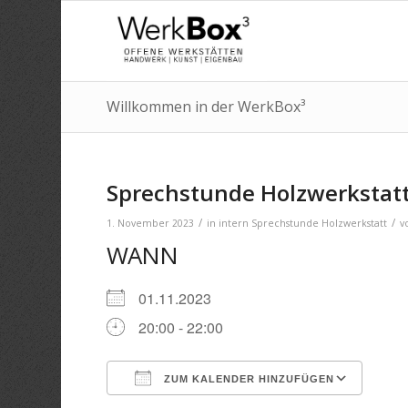
Willkommen in der WerkBox³
Sprechstunde Holzwerkstatt 
/
/
1. November 2023
in
intern
Sprechstunde Holzwerkstatt
v
WANN
01.11.2023
20:00 - 22:00
ZUM KALENDER HINZUFÜGEN