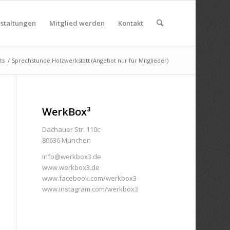
nstaltungen
Mitglied werden
Kontakt
ts
/
Sprechstunde Holzwerkstatt (Angebot nur für Mitglieder)
WerkBox³
Dachauer Str. 110c
80636 München
info@werkbox3.de
www.werkbox3.de
www.facebook.com/werkbox3
www.instagram.com/werkbox3