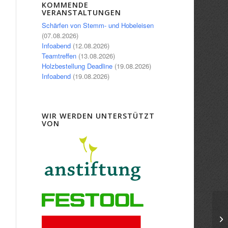
Office 365
Outlook Live
KOMMENDE
VERANSTALTUNGEN
Schärfen von Stemm- und Hobeleisen
(07.08.2026)
Infoabend
(12.08.2026)
Teamtreffen
(13.08.2026)
Holzbestellung Deadline
(19.08.2026)
Infoabend
(19.08.2026)
WIR WERDEN UNTERSTÜTZT
VON
Sp
(A