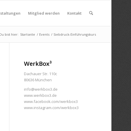
nstaltungen
Mitglied werden
Kontakt
Du bist hier:
Startseite
/
Events
/
Siebdruck-Einführungskurs
WerkBox³
Dachauer Str. 110c
80636 München
info@werkbox3.de
www.werkbox3.de
www.facebook.com/werkbox3
www.instagram.com/werkbox3