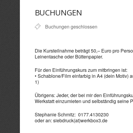
ICS herunterladen
Goo
BUCHUNGEN
Buchungen geschlossen
Die Kursteilnahme beträgt 50,– Euro pro Person
Leinentasche oder Büttenpapier.
Für den Einführungskurs zum mitbringen ist:
• Schablone/Film einfarbig in A4 (dein Motiv) 
1)
Übrigens: Jeder, der bei mir den Einführungsku
Werkstatt einzumieten und selbständig seine Pr
Stephanie Schmitz: 0177.4130230
oder an: siebdruck(at)werkbox3.de