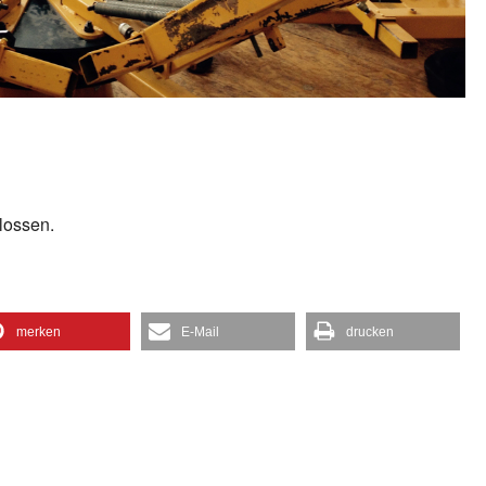
lossen.
merken
E-Mail
drucken