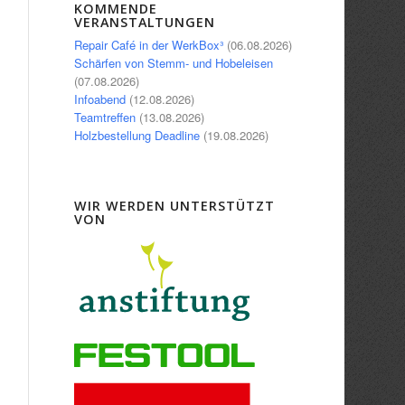
Office 365
Outlook Live
KOMMENDE
VERANSTALTUNGEN
Repair Café in der WerkBox³
(06.08.2026)
Schärfen von Stemm- und Hobeleisen
(07.08.2026)
Infoabend
(12.08.2026)
Teamtreffen
(13.08.2026)
Holzbestellung Deadline
(19.08.2026)
WIR WERDEN UNTERSTÜTZT
VON