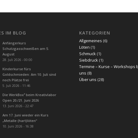
ES IM BLOG
KATEGORIEN
Allgemeines
(6)
Anfängerkurs
Löten
(1)
Schutzgasschweißen am 5.
Schmuck
(1)
August
Siebdruck
(1)
28. Juli 2026 - 00:00
Termine – Kurse – Workshops 
Kinderkurse fürs
uns
(8)
Goldschmieden: Am 10. Juli sind
Über uns
(28)
noch Plätze frei
5. Juli 2026 - 11:46
Die WerkBox³ beim Kreativlabor
Open 20./21. Juni 2026
13. Juni 2026 - 22:47
Am 17. Juni wieder ein Kurs
„Metalle (hart)löten“
10. Juni 2026 - 16:38