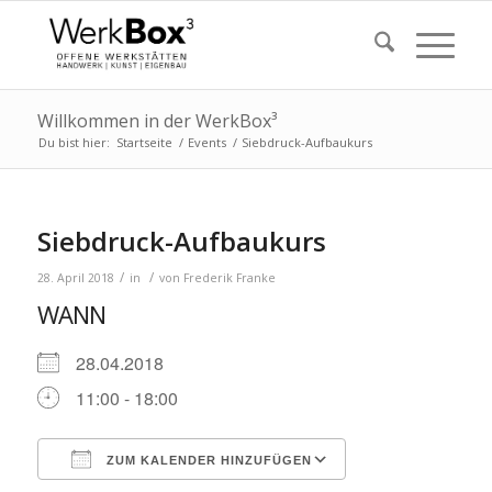
Willkommen in der WerkBox³
Du bist hier:
Startseite
/
Events
/
Siebdruck-Aufbaukurs
Siebdruck-Aufbaukurs
/
/
28. April 2018
in
von
Frederik Franke
WANN
28.04.2018
11:00 - 18:00
ZUM KALENDER HINZUFÜGEN