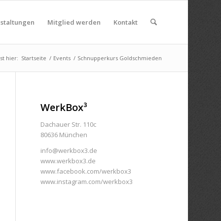
nstaltungen
Mitglied werden
Kontakt
st hier:
Startseite
/
Events
/
Schnupperkurs Goldschmieden
WerkBox³
Dachauer Str. 110c
80636 München
info@werkbox3.de
www.werkbox3.de
www.facebook.com/werkbox3
www.instagram.com/werkbox3