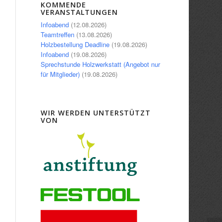
Office 365
Outlook Live
KOMMENDE
VERANSTALTUNGEN
Infoabend
(12.08.2026)
Teamtreffen
(13.08.2026)
Holzbestellung Deadline
(19.08.2026)
Infoabend
(19.08.2026)
Sprechstunde Holzwerkstatt (Angebot nur
für Mitglieder)
(19.08.2026)
WIR WERDEN UNTERSTÜTZT
VON