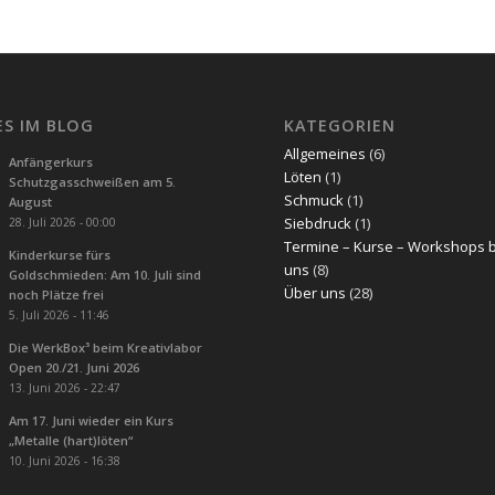
ES IM BLOG
KATEGORIEN
Allgemeines
(6)
Anfängerkurs
Löten
(1)
Schutzgasschweißen am 5.
Schmuck
(1)
August
Siebdruck
(1)
28. Juli 2026 - 00:00
Termine – Kurse – Workshops 
Kinderkurse fürs
uns
(8)
Goldschmieden: Am 10. Juli sind
Über uns
(28)
noch Plätze frei
5. Juli 2026 - 11:46
Die WerkBox³ beim Kreativlabor
Open 20./21. Juni 2026
13. Juni 2026 - 22:47
Am 17. Juni wieder ein Kurs
„Metalle (hart)löten“
10. Juni 2026 - 16:38