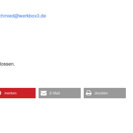
schmied@werkbox3.de
lossen.
merken
E-Mail
drucken