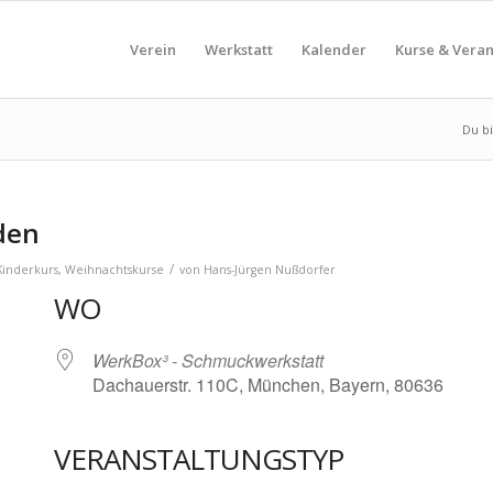
Verein
Werkstatt
Kalender
Kurse & Vera
Du bi
den
/
Kinderkurs
,
Weihnachtskurse
von
Hans-Jürgen Nußdorfer
WO
WerkBox³ - Schmuckwerkstatt
Dachauerstr. 110C, München, Bayern, 80636
VERANSTALTUNGSTYP