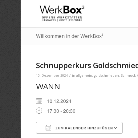
Willkommen in der WerkBox³
Schnupperkurs Goldschmie
/
10. Dezember 2024
in
allgemein
,
goldschmieden
,
Schmuck
WANN
10.12.2024
17:30 - 20:30
ZUM KALENDER HINZUFÜGEN