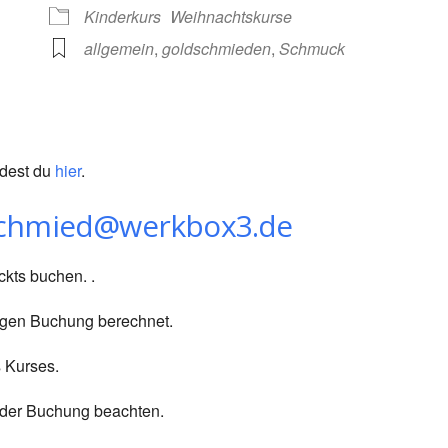
gle Kalender
iCalendar
Kinderkurs
Weihnachtskurse
allgemein
,
goldschmieden
,
Schmuck
ndest du
hier
.
schmied@werkbox3.de
ckts buchen. .
ligen Buchung berechnet.
 Kurses.
i der Buchung beachten.