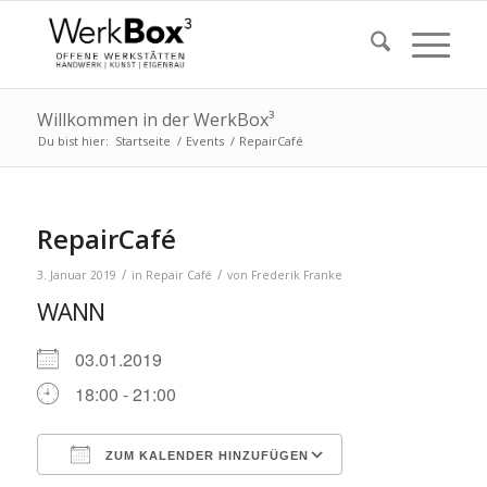
Willkommen in der WerkBox³
Du bist hier:
Startseite
/
Events
/
RepairCafé
RepairCafé
/
/
3. Januar 2019
in
Repair Café
von
Frederik Franke
WANN
03.01.2019
18:00 - 21:00
ZUM KALENDER HINZUFÜGEN