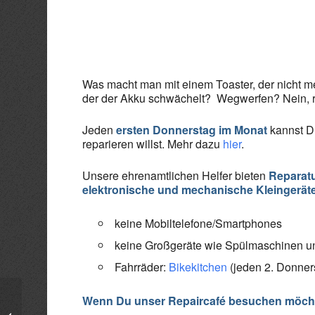
ICS herunterladen
Goo
Was macht man mit einem Toaster, der nicht meh
der der Akku schwächelt? Wegwerfen? Nein, r
Jeden
ersten Donnerstag im Monat
kannst D
reparieren willst. Mehr dazu
hier
.
Unsere ehrenamtlichen Helfer bieten
Reparatu
elektronische und mechanische Kleingerät
keine Mobiltelefone/Smartphones
keine Großgeräte wie Spülmaschinen 
Fahrräder:
Bikekitchen
(jeden 2. Donner
Wenn Du unser Repaircafé besuchen möchte