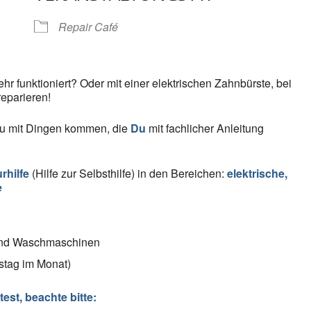
gle Kalender
iCalendar
Repair Café
r funktioniert? Oder mit einer elektrischen Zahnbürste, bei
eparieren!
u mit Dingen kommen, die
Du
mit fachlicher Anleitung
rhilfe
(Hilfe zur Selbsthilfe) in den Bereichen:
elektrische,
e
und Waschmaschinen
stag im Monat)
st, beachte bitte: