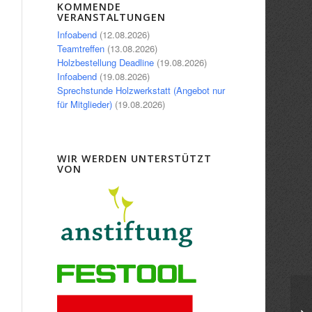
Office 365
Outlook Live
KOMMENDE
VERANSTALTUNGEN
Infoabend
(12.08.2026)
Teamtreffen
(13.08.2026)
Holzbestellung Deadline
(19.08.2026)
Infoabend
(19.08.2026)
Sprechstunde Holzwerkstatt (Angebot nur
für Mitglieder)
(19.08.2026)
WIR WERDEN UNTERSTÜTZT
VON