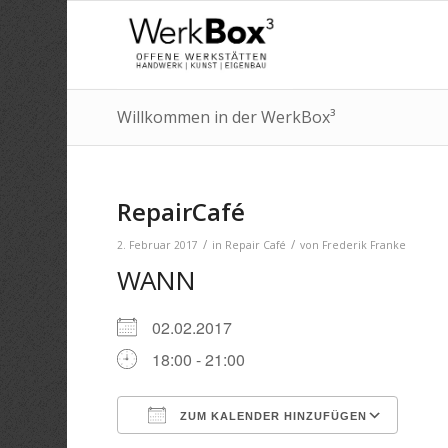
Willkommen in der WerkBox³
RepairCafé
/
/
2. Februar 2017
in
Repair Café
von
Frederik Franke
WANN
02.02.2017
18:00 - 21:00
ZUM KALENDER HINZUFÜGEN