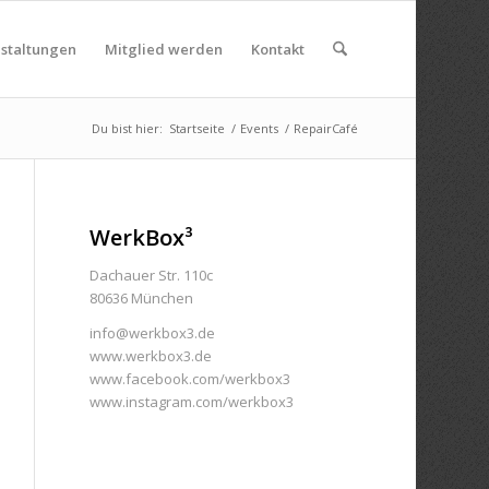
nstaltungen
Mitglied werden
Kontakt
Du bist hier:
Startseite
/
Events
/
RepairCafé
WerkBox³
Dachauer Str. 110c
80636 München
info@werkbox3.de
www.werkbox3.de
www.facebook.com/werkbox3
www.instagram.com/werkbox3