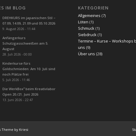
ES IM BLOG
KATEGORIEN
Allgemeines
(7)
DREHKURS im japanischen Stil –
Löten
(1)
07.09, 14.09, 21.09 und 05.10.2026
Schmuck
(1)
9. August 2026 - 11:44
Siebdruck
(1)
Anfängerkurs
Termine – Kurse – Workshops 
Schutzgasschweißen am 5.
uns
(9)
August
Über uns
(28)
28. Juli 2026 - 00:00
Kinderkurse fürs
Goldschmieden: Am 10. Juli sind
noch Plätze frei
5. Juli 2026 - 11:46
Die WerkBox³ beim Kreativlabor
Open 20./21. Juni 2026
13. Juni 2026 - 22:47
s Theme by Kriesi
St