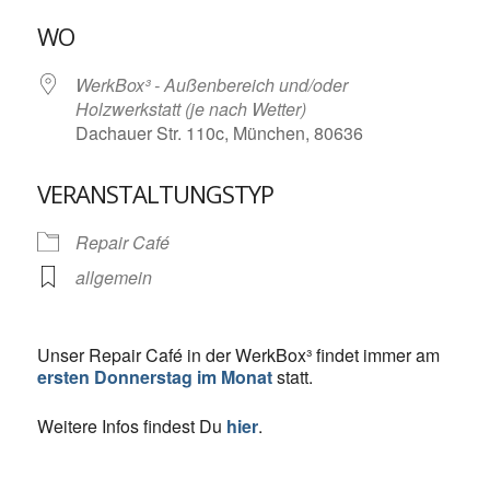
ICS herunterladen
Google Kalende
WO
WerkBox³ - Außenbereich und/oder
Holzwerkstatt (je nach Wetter)
Dachauer Str. 110c, München, 80636
VERANSTALTUNGSTYP
Repair Café
allgemein
Unser Repair Café in der WerkBox³ findet immer am
ersten Donnerstag im Monat
statt.
Weitere Infos findest Du
hier
.