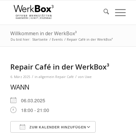
Willkommen in der WerkBox³
Du bist hier:
Startseite
/
Events
/
Repair Café in der WerkBox³
Repair Café in der WerkBox³
/
/
6. März 2025
in
allgemein
Repair Café
von
Uwe
WANN
06.03.2025
18:00 - 21:00
ZUM KALENDER HINZUFÜGEN