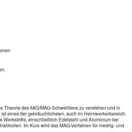
gle Kalender
iCalendar
sonen
en.
d die Theorie des MIG/MAG-Schweißens zu verstehen und in
ist eines der gebräuchlichsten, auch im Heimwerkerbereich.
le Werkstoffe, einschließlich Edelstahl und Aluminium bei
htrollen. Im Kurs wird das MAG-Verfahren für niedrig- und