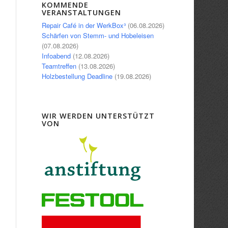
Office 365
Outlook Live
KOMMENDE
VERANSTALTUNGEN
Repair Café in der WerkBox³
(06.08.2026)
Schärfen von Stemm- und Hobeleisen
(07.08.2026)
Infoabend
(12.08.2026)
Teamtreffen
(13.08.2026)
Holzbestellung Deadline
(19.08.2026)
WIR WERDEN UNTERSTÜTZT
VON