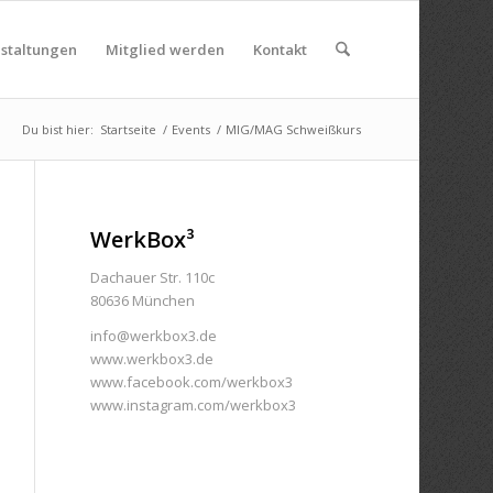
nstaltungen
Mitglied werden
Kontakt
Du bist hier:
Startseite
/
Events
/
MIG/MAG Schweißkurs
WerkBox³
Dachauer Str. 110c
80636 München
info@werkbox3.de
www.werkbox3.de
www.facebook.com/werkbox3
www.instagram.com/werkbox3