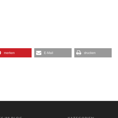
merken
E-Mail
drucken