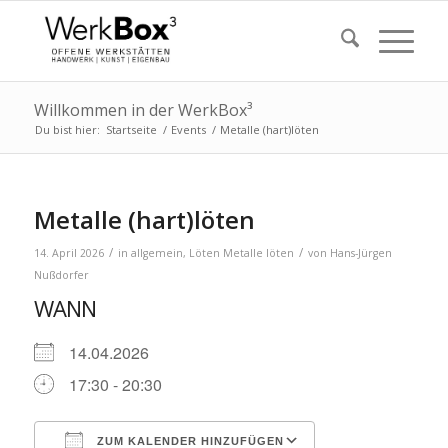
Willkommen in der WerkBox³
Du bist hier:
Startseite
/
Events
/
Metalle (hart)löten
Metalle (hart)löten
/
/
14. April 2026
in
allgemein
,
Löten
Metalle löten
von
Hans-Jürgen
Nußdorfer
WANN
14.04.2026
17:30 - 20:30
ZUM KALENDER HINZUFÜGEN