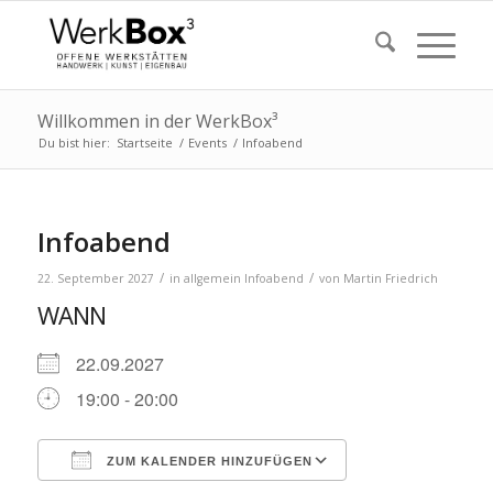
Willkommen in der WerkBox³
Du bist hier:
Startseite
/
Events
/
Infoabend
Infoabend
/
/
22. September 2027
in
allgemein
Infoabend
von
Martin Friedrich
WANN
22.09.2027
19:00 - 20:00
ZUM KALENDER HINZUFÜGEN