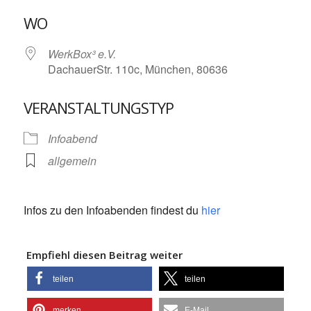
ICS herunterladen
Google Kalende
WO
WerkBox³ e.V.
DachauerStr. 110c, München, 80636
VERANSTALTUNGSTYP
Infoabend
allgemein
Infos zu den Infoabenden findest du
hier
Empfiehl diesen Beitrag weiter
teilen
teilen
merken
E-Mail