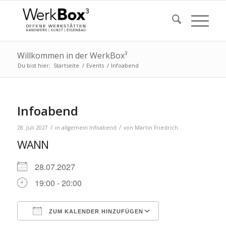
Willkommen in der WerkBox³
Du bist hier:
Startseite
/
Events
/
Infoabend
Infoabend
/
/
28. Juli 2027
in
allgemein
Infoabend
von
Martin Friedrich
WANN
28.07.2027
19:00 - 20:00
ZUM KALENDER HINZUFÜGEN