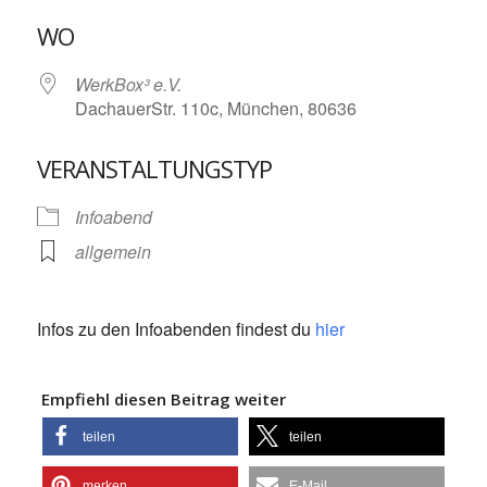
ICS herunterladen
Google Kalende
WO
WerkBox³ e.V.
DachauerStr. 110c, München, 80636
VERANSTALTUNGSTYP
Infoabend
allgemein
Infos zu den Infoabenden findest du
hier
Empfiehl diesen Beitrag weiter
teilen
teilen
merken
E-Mail