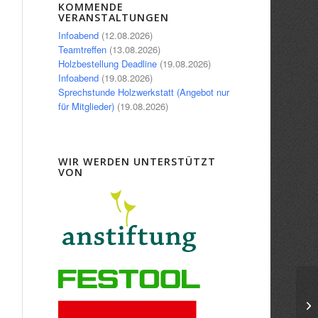
Office 365
Outlook Live
KOMMENDE
VERANSTALTUNGEN
Infoabend
(12.08.2026)
Teamtreffen
(13.08.2026)
Holzbestellung Deadline
(19.08.2026)
Infoabend
(19.08.2026)
Sprechstunde Holzwerkstatt (Angebot nur
für Mitglieder)
(19.08.2026)
WIR WERDEN UNTERSTÜTZT
VON
In