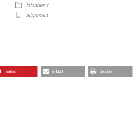
gle Kalender
iCalendar
Infoabend
allgemein
merken
E-Mail
drucken