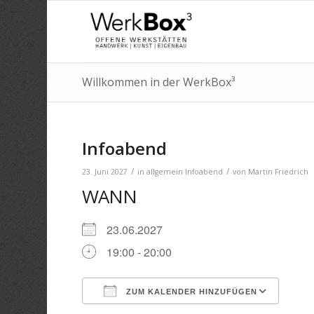
Willkommen in der WerkBox³
Infoabend
/
/
23. Juni 2027
in
allgemein
Infoabend
von
Martin Friedrich
WANN
23.06.2027
19:00 - 20:00
ZUM KALENDER HINZUFÜGEN