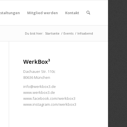
nstaltungen
Mitglied werden
Kontakt
Du bist hier:
Startseite
/
Events
/
Infoabend
WerkBox³
Dachauer Str. 110c
80636 München
info@werkbox3.de
www.werkbox3.de
www.facebook.com/werkbox3
www.instagram.com/werkbox3