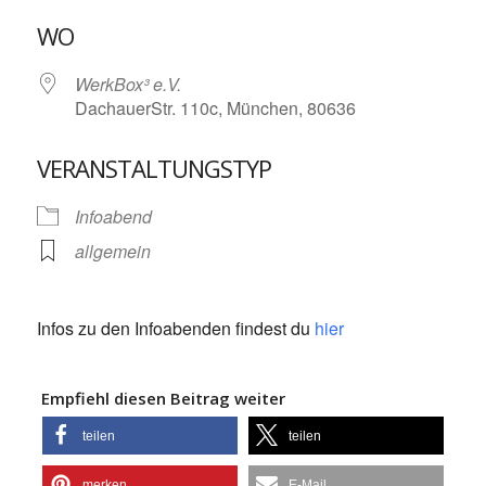
ICS herunterladen
Google Kalende
WO
WerkBox³ e.V.
DachauerStr. 110c, München, 80636
VERANSTALTUNGSTYP
Infoabend
allgemein
Infos zu den Infoabenden findest du
hier
Empfiehl diesen Beitrag weiter
teilen
teilen
merken
E-Mail