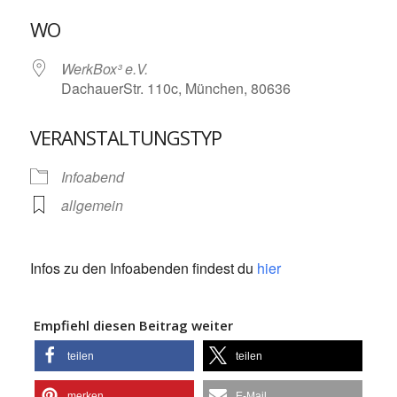
ICS herunterladen
Google Kalende
WO
WerkBox³ e.V.
DachauerStr. 110c, München, 80636
VERANSTALTUNGSTYP
Infoabend
allgemein
Infos zu den Infoabenden findest du
hier
Empfiehl diesen Beitrag weiter
teilen
teilen
merken
E-Mail