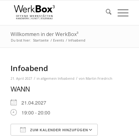
Willkommen in der WerkBox³
Du bist hier:
Startseite
/
Events
/
Infoabend
Infoabend
/
/
21. April 2027
in
allgemein
Infoabend
von
Martin Friedrich
WANN
21.04.2027
19:00 - 20:00
ZUM KALENDER HINZUFÜGEN