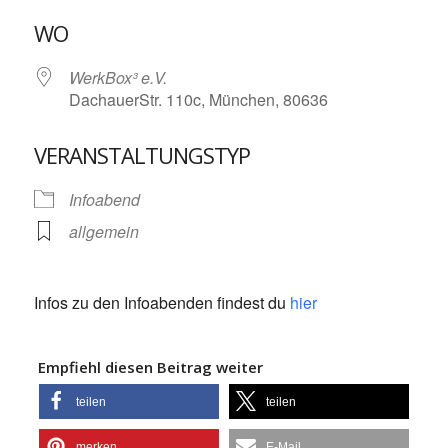
ICS herunterladen
Google Kalende
WO
WerkBox³ e.V.
DachauerStr. 110c, München, 80636
VERANSTALTUNGSTYP
Infoabend
allgemein
Infos zu den Infoabenden findest du
hier
Empfiehl diesen Beitrag weiter
teilen
teilen
merken
E-Mail