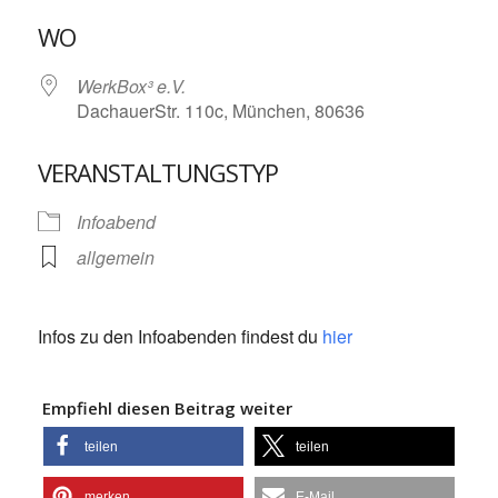
ICS herunterladen
Google Kalende
WO
WerkBox³ e.V.
DachauerStr. 110c, München, 80636
VERANSTALTUNGSTYP
Infoabend
allgemein
Infos zu den Infoabenden findest du
hier
Empfiehl diesen Beitrag weiter
teilen
teilen
merken
E-Mail