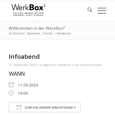
Willkommen in der WerkBox³
Du bist hier:
Startseite
/
Events
/
Infoabend
Infoabend
/
/
11. September 2024
in
allgemein
Infoabend
von
Frederik Franke
WANN
11.09.2024
19:00
ZUM KALENDER HINZUFÜGEN