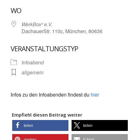
ICS herunterladen
Google Kalende
WO
WerkBox³ e.V.
DachauerStr. 110c, München, 80636
VERANSTALTUNGSTYP
Infoabend
allgemein
Infos zu den Infoabenden findest du
hier
Empfiehl diesen Beitrag weiter
teilen
teilen
merken
E-Mail