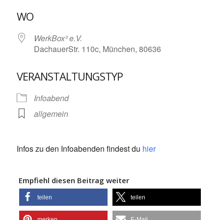
ICS herunterladen
Google Kalende
WO
WerkBox³ e.V.
DachauerStr. 110c, München, 80636
VERANSTALTUNGSTYP
Infoabend
allgemein
Infos zu den Infoabenden findest du
hier
Empfiehl diesen Beitrag weiter
teilen
teilen
merken
E-Mail