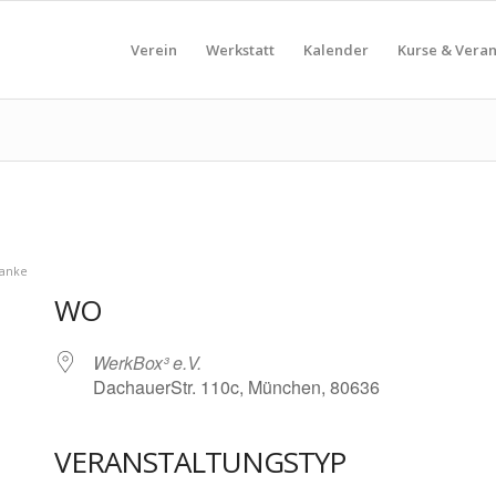
Verein
Werkstatt
Kalender
Kurse & Vera
ranke
WO
WerkBox³ e.V.
DachauerStr. 110c, München, 80636
VERANSTALTUNGSTYP