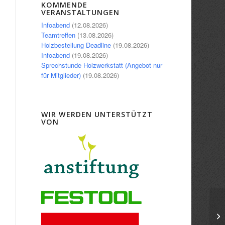
Office 365
Outlook Live
KOMMENDE
VERANSTALTUNGEN
Infoabend
(12.08.2026)
Teamtreffen
(13.08.2026)
Holzbestellung Deadline
(19.08.2026)
Infoabend
(19.08.2026)
Sprechstunde Holzwerkstatt (Angebot nur
für Mitglieder)
(19.08.2026)
WIR WERDEN UNTERSTÜTZT
VON
In