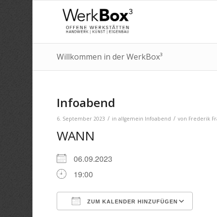
Willkommen in der WerkBox³
Infoabend
/
/
6. September 2023
in
allgemein
Infoabend
von
Frederik F
WANN
06.09.2023
19:00
ZUM KALENDER HINZUFÜGEN