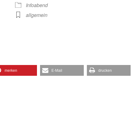
gle Kalender
iCalendar
Infoabend
allgemein
merken
E-Mail
drucken