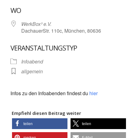
ICS herunterladen
Google Kalende
WO
WerkBox³ e.V.
DachauerStr. 110c, München, 80636
VERANSTALTUNGSTYP
Infoabend
allgemein
Infos zu den Infoabenden findest du
hier
Empfiehl diesen Beitrag weiter
teilen
teilen
merken
E-Mail