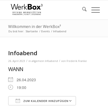
Willkommen in der WerkBox³
Du bist hier:
Startseite
/
Events
/
Infoabend
Infoabend
/
/
26. April 2023
in
allgemein
Infoabend
von
Frederik Franke
WANN
26.04.2023
19:00
ZUM KALENDER HINZUFÜGEN