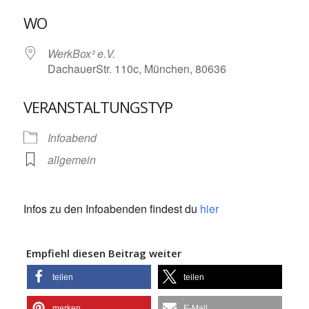
ICS herunterladen
Google Kalende
WO
WerkBox³ e.V.
DachauerStr. 110c, München, 80636
VERANSTALTUNGSTYP
Infoabend
allgemein
Infos zu den Infoabenden findest du
hier
Empfiehl diesen Beitrag weiter
teilen
teilen
merken
E-Mail