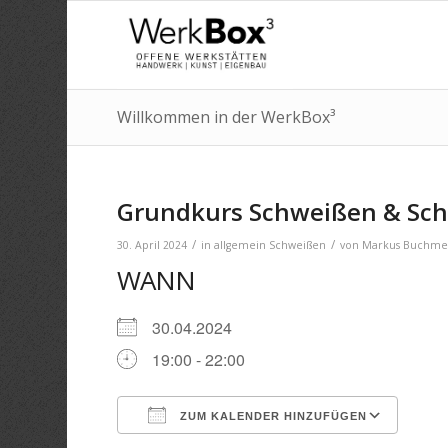
Willkommen in der WerkBox³
Grundkurs Schweißen & Sch
/
/
30. April 2024
in
allgemein
Schweißen
von
Markus Buchme
WANN
30.04.2024
19:00 - 22:00
ZUM KALENDER HINZUFÜGEN