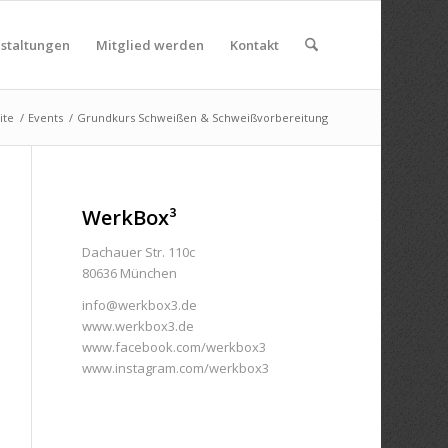
nstaltungen
Mitglied werden
Kontakt
ite
/
Events
/
Grundkurs Schweißen & Schweißvorbereitung
WerkBox³
Dachauer Str. 110c
80636 München
info@werkbox3.de
www.werkbox3.de
www.facebook.com/werkbox3
www.instagram.com/werkbox3