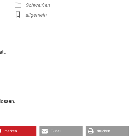
gle Kalender
iCalendar
Schweißen
allgemein
tt.
lossen.
merken
E-Mail
drucken