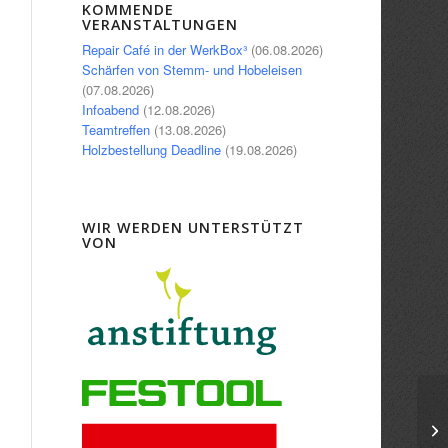
Office 365
Outlook Live
KOMMENDE
VERANSTALTUNGEN
Repair Café in der WerkBox³
(06.08.2026)
Schärfen von Stemm- und Hobeleisen
(07.08.2026)
Infoabend
(12.08.2026)
Teamtreffen
(13.08.2026)
Holzbestellung Deadline
(19.08.2026)
WIR WERDEN UNTERSTÜTZT
VON
Gr
Sc