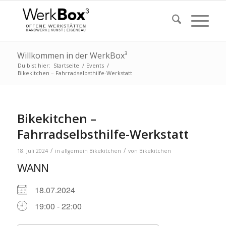
Willkommen in der WerkBox³
Du bist hier:
Startseite
/
Events
/
Bikekitchen – Fahrradselbsthilfe-Werkstatt
Bikekitchen –
Fahrradselbsthilfe-Werkstatt
/
/
18. Juli 2024
in
allgemein
Bikekitchen
von
Bikekitchen
WANN
18.07.2024
19:00 - 22:00