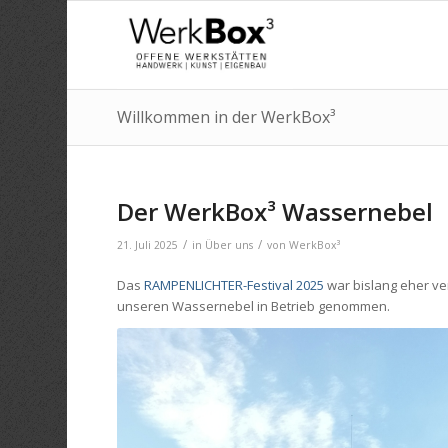
Willkommen in der WerkBox³
Der WerkBox³ Wassernebel
/
/
21. Juli 2025
in
Über uns
von
WerkBox³
Das
RAMPENLICHTER-Festival 2025
war bislang eher ve
unseren Wassernebel in Betrieb genommen.