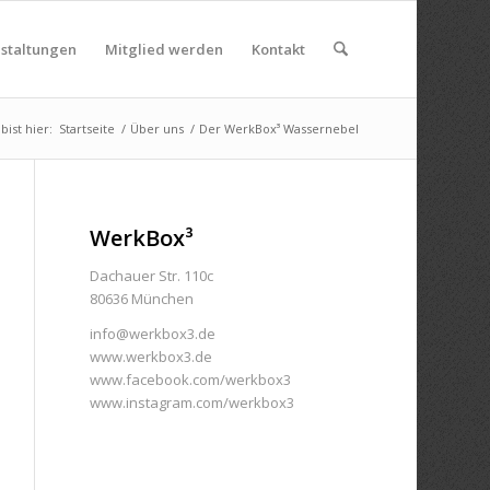
nstaltungen
Mitglied werden
Kontakt
bist hier:
Startseite
/
Über uns
/
Der WerkBox³ Wassernebel
WerkBox³
Dachauer Str. 110c
80636 München
info@werkbox3.de
www.werkbox3.de
www.facebook.com/werkbox3
www.instagram.com/werkbox3