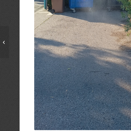
DREHKURS im
japanischen Stil – 2.06,
16.06, 23.06