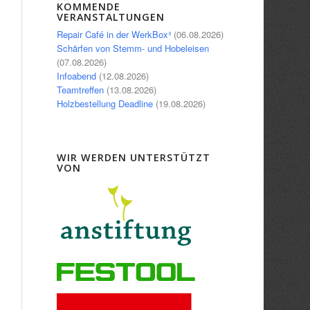
KOMMENDE
VERANSTALTUNGEN
Repair Café in der WerkBox³
(06.08.2026)
Schärfen von Stemm- und Hobeleisen
(07.08.2026)
Infoabend
(12.08.2026)
Teamtreffen
(13.08.2026)
Holzbestellung Deadline
(19.08.2026)
WIR WERDEN UNTERSTÜTZT
VON