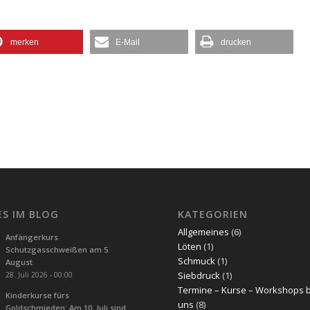
merken
E-Mail
drucken
ES IM BLOG
KATEGORIEN
Allgemeines
(6)
Anfängerkurs
Löten
(1)
Schutzgasschweißen am 5.
Schmuck
(1)
August
Siebdruck
(1)
28. Juli 2026 - 00:00
Termine – Kurse – Workshops 
Kinderkurse fürs
uns
(8)
Goldschmieden: Am 10. Juli sind