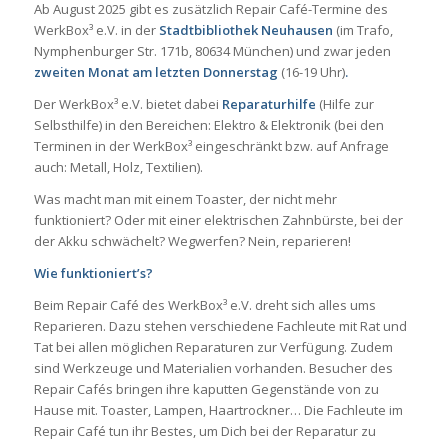
Ab August 2025 gibt es zusätzlich Repair Café-Termine des
WerkBox³ e.V. in der
Stadtbibliothek Neuhausen
(im Trafo,
Nymphenburger Str. 171b, 80634 München) und zwar jeden
zweiten Monat am letzten Donnerstag
(16-19 Uhr)
.
Der WerkBox³ e.V. bietet dabei
Reparaturhilfe
(Hilfe zur
Selbsthilfe) in den Bereichen: Elektro & Elektronik (bei den
Terminen in der WerkBox³ eingeschränkt bzw. auf Anfrage
auch: Metall, Holz, Textilien).
Was macht man mit einem Toaster, der nicht mehr
funktioniert? Oder mit einer elektrischen Zahnbürste, bei der
der Akku schwächelt? Wegwerfen? Nein, reparieren!
Wie funktioniert’s?
Beim Repair Café des WerkBox³ e.V. dreht sich alles ums
Reparieren. Dazu stehen verschiedene Fachleute mit Rat und
Tat bei allen möglichen Reparaturen zur Verfügung. Zudem
sind Werkzeuge und Materialien vorhanden. Besucher des
Repair Cafés bringen ihre kaputten Gegenstände von zu
Hause mit. Toaster, Lampen, Haartrockner… Die Fachleute im
Repair Café tun ihr Bestes, um Dich bei der Reparatur zu