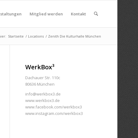
nstaltungen
Mitglied werden
Kontakt
ier:
Startseite
/
Locations
/
Zenith Die Kulturhalle München
WerkBox³
Dachauer Str. 110c
80636 München
info@werkbox3.de
www.werkbox3.de
www.facebook.com/werkbox3
www.instagram.com/werkbox3