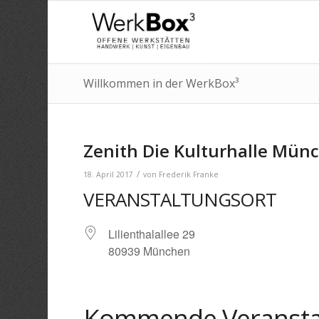
Willkommen in der WerkBox³
Zenith Die Kulturhalle Mün
/
18. April 2017
von
Frederik Franke
VERANSTALTUNGSORT
Lilienthalallee 29
80939 München
Kommende Veransta