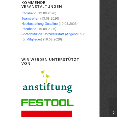
KOMMENDE
VERANSTALTUNGEN
Infoabend
(12.08.2026)
Teamtreffen
(13.08.2026)
Holzbestellung Deadline
(19.08.2026)
Infoabend
(19.08.2026)
Sprechstunde Holzwerkstatt (Angebot nur
für Mitglieder)
(19.08.2026)
WIR WERDEN UNTERSTÜTZT
VON
Kr