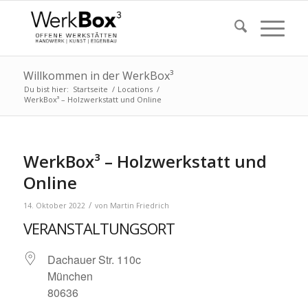
Willkommen in der WerkBox³
Du bist hier:
Startseite
/
Locations
/
WerkBox³ – Holzwerkstatt und Online
WerkBox³ – Holzwerkstatt und
Online
/
14. Oktober 2022
von
Martin Friedrich
VERANSTALTUNGSORT
Dachauer Str. 110c
München
80636