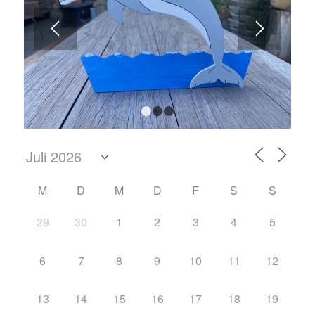
1
2
3
M
D
M
D
F
S
S
29
30
1
2
3
4
5
6
7
8
9
10
11
12
13
14
15
16
17
18
19