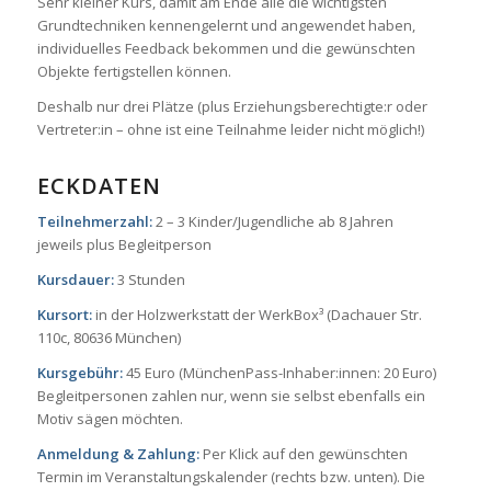
Sehr kleiner Kurs, damit am Ende alle die wichtigsten
Grundtechniken kennengelernt und angewendet haben,
individuelles Feedback bekommen und die gewünschten
Objekte fertigstellen können.
Deshalb nur drei Plätze (plus Erziehungsberechtigte:r oder
Vertreter:in – ohne ist eine Teilnahme leider nicht möglich!)
ECKDATEN
Teilnehmerzahl:
2 – 3 Kinder/Jugendliche ab 8 Jahren
jeweils plus Begleitperson
Kursdauer:
3 Stunden
Kursort:
in der Holzwerkstatt der WerkBox³ (Dachauer Str.
110c, 80636 München)
Kursgebühr:
45 Euro (MünchenPass-Inhaber:innen: 20 Euro)
Begleitpersonen zahlen nur, wenn sie selbst ebenfalls ein
Motiv sägen möchten.
Anmeldung & Zahlung:
Per Klick auf den gewünschten
Termin im Veranstaltungskalender (rechts bzw. unten). Die