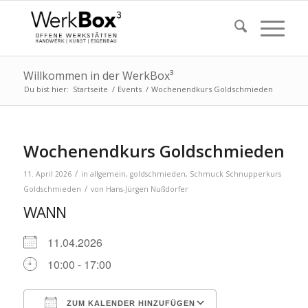
Willkommen in der WerkBox³
Du bist hier:
Startseite
/
Events
/
Wochenendkurs Goldschmieden
Wochenendkurs Goldschmieden
/
11. April 2026
in
allgemein
,
goldschmieden
,
Schmuck
Schnupperkurs
/
Goldschmieden
von
Hans-Jürgen Nußdorfer
WANN
11.04.2026
10:00 - 17:00
ZUM KALENDER HINZUFÜGEN