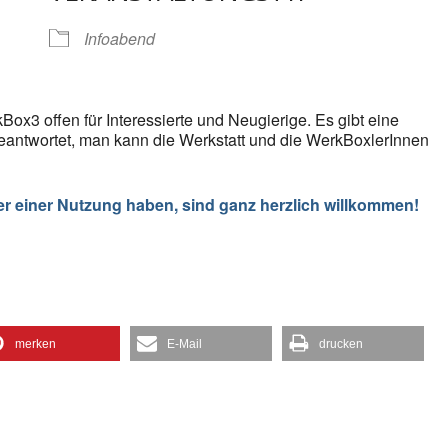
gle Kalender
iCalendar
Infoabend
Box3 offen für Interessierte und Neugierige. Es gibt eine
eantwortet, man kann die Werkstatt und die WerkBoxlerInnen
er einer Nutzung haben, sind ganz herzlich willkommen!
merken
E-Mail
drucken