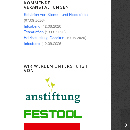
Office 365
Outlook Live
KOMMENDE
VERANSTALTUNGEN
Schärfen von Stemm- und Hobeleisen
(07.08.2026)
Infoabend
(12.08.2026)
Teamtreffen
(13.08.2026)
Holzbestellung Deadline
(19.08.2026)
Infoabend
(19.08.2026)
WIR WERDEN UNTERSTÜTZT
VON
In