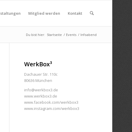
nstaltungen
Mitglied werden
Kontakt
Du bist hier:
Startseite
/
Events
/
Infoabend
WerkBox³
Dachauer Str. 110c
80636 München
info@werkbox3.de
www.werkbox3.de
www.facebook.com/werkbox3
www.instagram.com/werkbox3