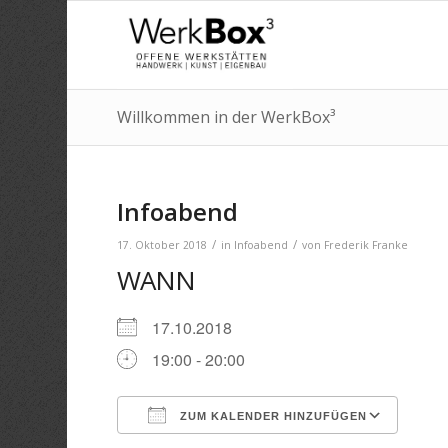
Willkommen in der WerkBox³
Infoabend
/
/
17. Oktober 2018
in
Infoabend
von
Frederik Franke
WANN
17.10.2018
19:00 - 20:00
ZUM KALENDER HINZUFÜGEN