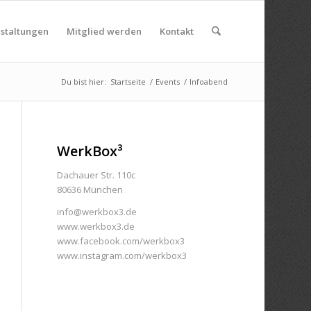
nstaltungen
Mitglied werden
Kontakt
Du bist hier:
Startseite
/
Events
/
Infoabend
WerkBox³
Dachauer Str. 110c
80636 München
info@werkbox3.de
www.werkbox3.de
www.facebook.com/werkbox3
www.instagram.com/werkbox3