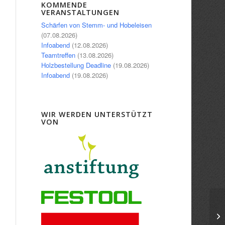
Office 365
Outlook Live
KOMMENDE
VERANSTALTUNGEN
Schärfen von Stemm- und Hobeleisen
(07.08.2026)
Infoabend
(12.08.2026)
Teamtreffen
(13.08.2026)
Holzbestellung Deadline
(19.08.2026)
Infoabend
(19.08.2026)
WIR WERDEN UNTERSTÜTZT
VON
In