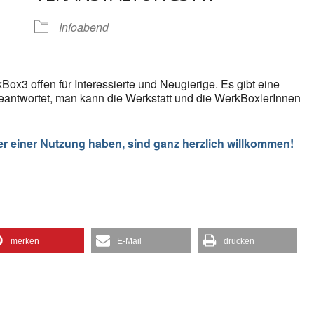
gle Kalender
iCalendar
Infoabend
Box3 offen für Interessierte und Neugierige. Es gibt eine
eantwortet, man kann die Werkstatt und die WerkBoxlerInnen
er einer Nutzung haben, sind ganz herzlich willkommen!
merken
E-Mail
drucken