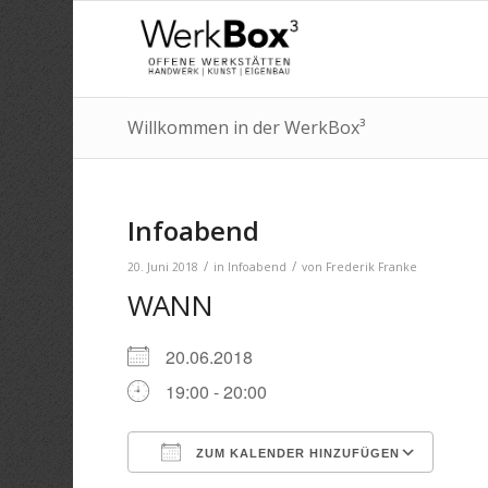
Willkommen in der WerkBox³
Infoabend
/
/
20. Juni 2018
in
Infoabend
von
Frederik Franke
WANN
20.06.2018
19:00 - 20:00
ZUM KALENDER HINZUFÜGEN