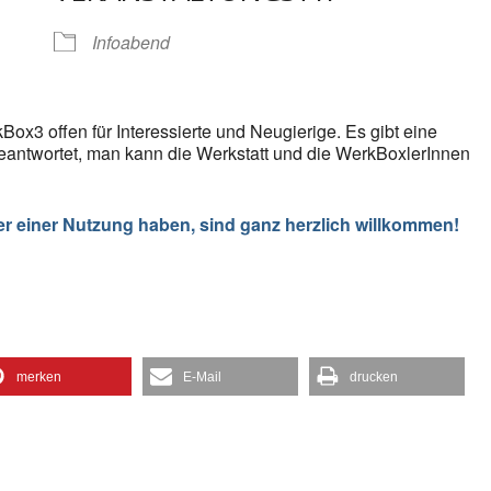
gle Kalender
iCalendar
Infoabend
Box3 offen für Interessierte und Neugierige. Es gibt eine
eantwortet, man kann die Werkstatt und die WerkBoxlerInnen
er einer Nutzung haben, sind ganz herzlich willkommen!
merken
E-Mail
drucken