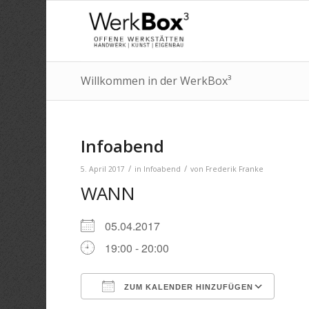
Willkommen in der WerkBox³
Infoabend
/
/
5. April 2017
in
Infoabend
von
Frederik Franke
WANN
05.04.2017
19:00 - 20:00
ZUM KALENDER HINZUFÜGEN