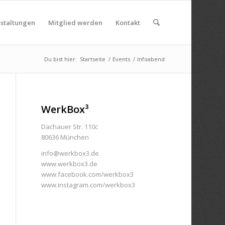
nstaltungen
Mitglied werden
Kontakt
Du bist hier:
Startseite
/
Events
/
Infoabend
WerkBox³
Dachauer Str. 110c
80636 München
info@werkbox3.de
www.werkbox3.de
www.facebook.com/werkbox3
www.instagram.com/werkbox3