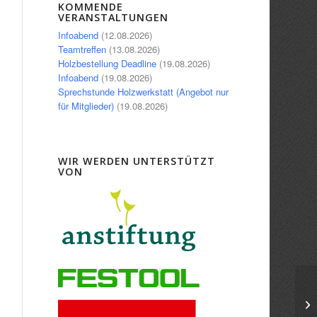
Office 365
Outlook Live
KOMMENDE
VERANSTALTUNGEN
Infoabend
(12.08.2026)
Teamtreffen
(13.08.2026)
Holzbestellung Deadline
(19.08.2026)
Infoabend
(19.08.2026)
Sprechstunde Holzwerkstatt (Angebot nur
für Mitglieder)
(19.08.2026)
WIR WERDEN UNTERSTÜTZT
VON
In