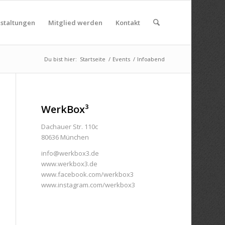
nstaltungen
Mitglied werden
Kontakt
Du bist hier:
Startseite
/
Events
/
Infoabend
WerkBox³
Dachauer Str. 110c
80636 München
info@werkbox3.de
www.werkbox3.de
www.facebook.com/werkbox3
www.instagram.com/werkbox3