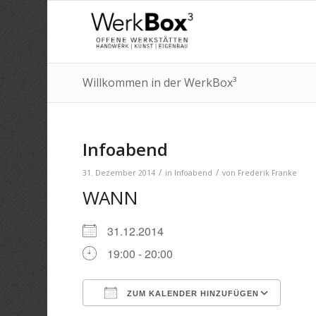
Willkommen in der WerkBox³
Infoabend
/
/
31. Dezember 2014
in
Infoabend
von
Frederik Franke
WANN
31.12.2014
19:00 - 20:00
ZUM KALENDER HINZUFÜGEN