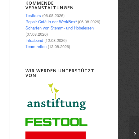
Office 365
Outlook Live
KOMMENDE
VERANSTALTUNGEN
Testkurs
(06.08.2026)
Repair Café in der WerkBox³
(06.08.2026)
Schärfen von Stemm- und Hobeleisen
(07.08.2026)
Infoabend
(12.08.2026)
Teamtreffen
(13.08.2026)
WIR WERDEN UNTERSTÜTZT
VON
In