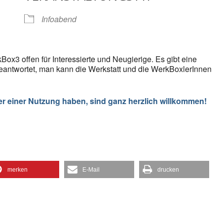
gle Kalender
iCalendar
Infoabend
Box3 offen für Interessierte und Neugierige. Es gibt eine
eantwortet, man kann die Werkstatt und die WerkBoxlerInnen
er einer Nutzung haben, sind ganz herzlich willkommen!
merken
E-Mail
drucken